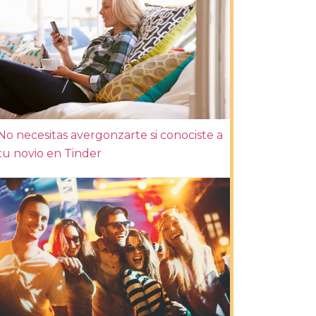
No necesitas avergonzarte si conociste a
tu novio en Tinder